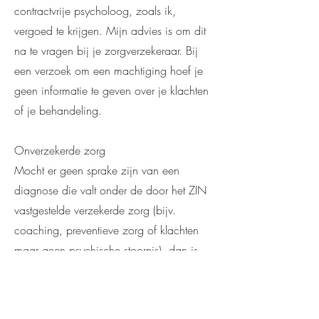
contractvrije psycholoog, zoals ik,
vergoed te krijgen. Mijn advies is om dit
na te vragen bij je zorgverzekeraar. Bij
een verzoek om een machtiging hoef je
geen informatie te geven over je klachten
of je behandeling.
Onverzekerde zorg
Mocht er geen sprake zijn van een
diagnose die valt onder de door het ZIN
vastgestelde verzekerde zorg (bijv.
coaching, preventieve zorg of klachten
maar geen psychische stoornis), dan is
een verwijzing van de huisarts niet
nodig. De kosten kunnen dan niet bij de
zorgverzekeraar worden gedeclareerd en