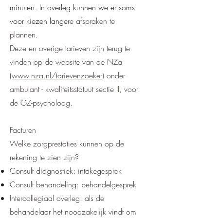
minuten. In overleg kunnen we er soms
voor kiezen lange
re afspraken te
plannen.
Deze en overige tarieven zijn terug te
vinden op de website van de NZa
(
www.nza.nl/tarievenzoeker
) onder
ambulant - kwaliteitsstatuut sectie II, voor
de GZ-psycholoog.
Facturen
Welke zorgprestaties kunnen op de
rekening te zien zijn?
Consult diagnostiek: intakegesprek
Consult behandeling: behandelgesprek
Intercollegiaal overleg: als de
behandelaar het noodzakelijk vindt om