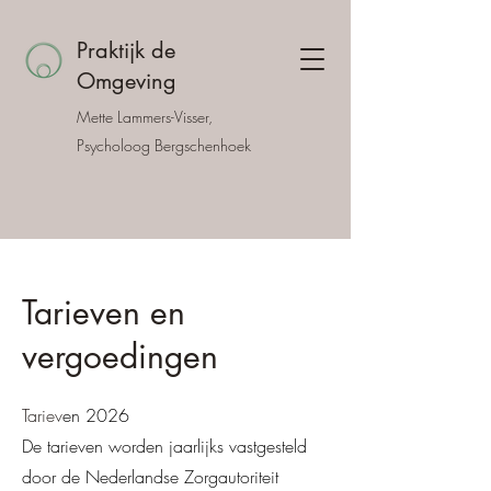
Praktijk de
Omgeving
Mette Lammers-Visser,
Psycholoog Bergschenhoek
Tarieven en
vergoedingen
​Tariev
en 2026
De tarieven worden jaarlijks vastgesteld
door de Nederlandse Zorgautoriteit