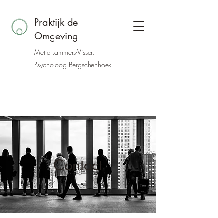
Praktijk de
Omgeving
Mette Lammers-Visser,
Psycholoog Bergschenhoek
Contact